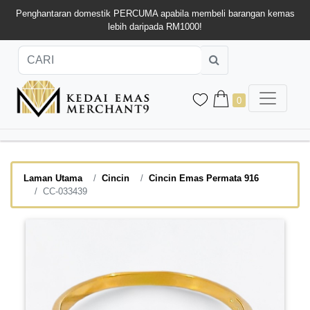
Penghantaran domestik PERCUMA apabila membeli barangan kemas
lebih daripada RM1000!
0
Laman Utama
Cincin
Cincin Emas Permata 916
CC-033439