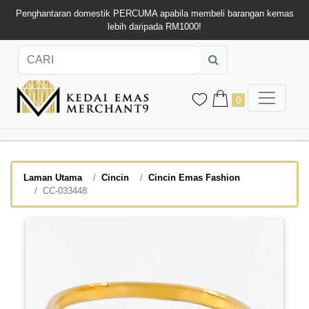
Penghantaran domestik PERCUMA apabila membeli barangan kemas
lebih daripada RM1000!
0
Laman Utama
Cincin
Cincin Emas Fashion
CC-033448