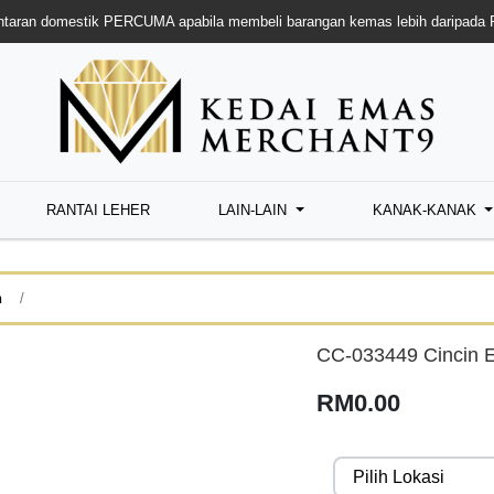
taran domestik PERCUMA apabila membeli barangan kemas lebih daripada
RANTAI LEHER
LAIN-LAIN
KANAK-KANAK
n
CC-033449 Cincin 
RM0.00