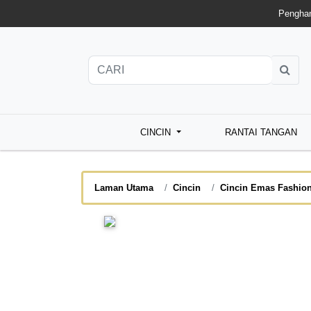
Penghan
CINCIN
RANTAI TANGAN
Laman Utama
Cincin
Cincin Emas Fashio