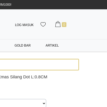
 RM1000!
0
LOG MASUK
GOLD BAR
ARTIKEL
Emas Silang Dot L:0.8CM