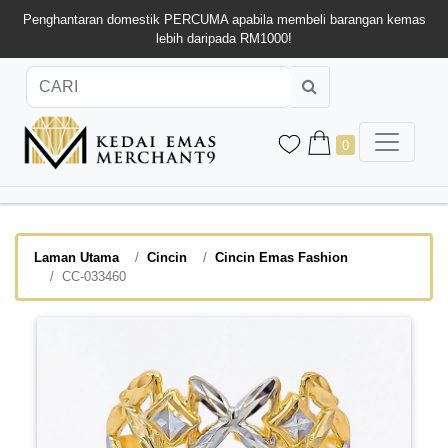
Penghantaran domestik PERCUMA apabila membeli barangan kemas
lebih daripada RM1000!
0
Laman Utama
Cincin
Cincin Emas Fashion
CC-033460