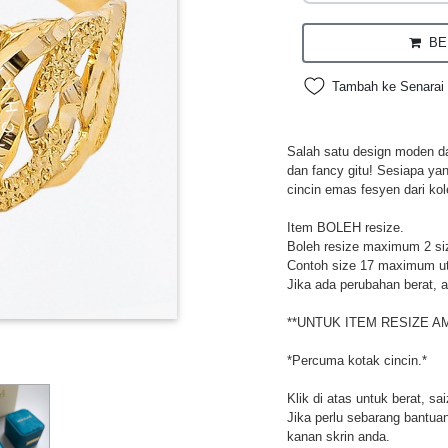
BEL
Tambah ke Senarai 
Salah satu design moden da
dan fancy gitu! Sesiapa ya
cincin emas fesyen dari kol
Item BOLEH resize.
Boleh resize maximum 2 si
Contoh size 17 maximum utk
Jika ada perubahan berat, a
**UNTUK ITEM RESIZE A
*Percuma kotak cincin.*
Klik di atas untuk berat, sa
Jika perlu sebarang bantuan,
kanan skrin anda.