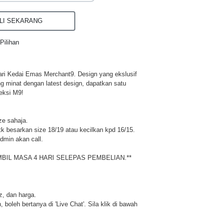
I SEKARANG
Pilihan
ri Kedai Emas Merchant9. Design yang ekslusif
ng minat dengan latest design, dapatkan satu
eksi M9!
ze sahaja.
 besarkan size 18/19 atau kecilkan kpd 16/15.
dmin akan call.
MBIL MASA 4 HARI SELEPAS PEMBELIAN.**
iz, dan harga.
 boleh bertanya di 'Live Chat'. Sila klik di bawah