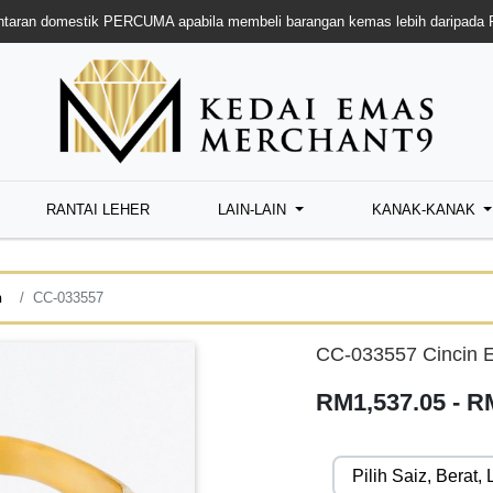
taran domestik PERCUMA apabila membeli barangan kemas lebih daripada
RANTAI LEHER
LAIN-LAIN
KANAK-KANAK
n
CC-033557
CC-033557 Cincin E
RM1,537.05 - R