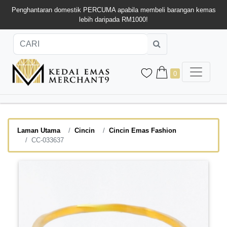
Penghantaran domestik PERCUMA apabila membeli barangan kemas
lebih daripada RM1000!
0
Laman Utama
Cincin
Cincin Emas Fashion
CC-033637