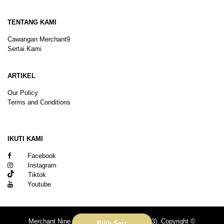
TENTANG KAMI
Cawangan Merchant9
Sertai Kami
ARTIKEL
Our Policy
Terms and Conditions
Sitemap
IKUTI KAMI
Facebook
Instagram
Tiktok
Youtube
Merchant Nine Sdn Bhd (No. 201601039113). Copyright ©
Pilih Saiz