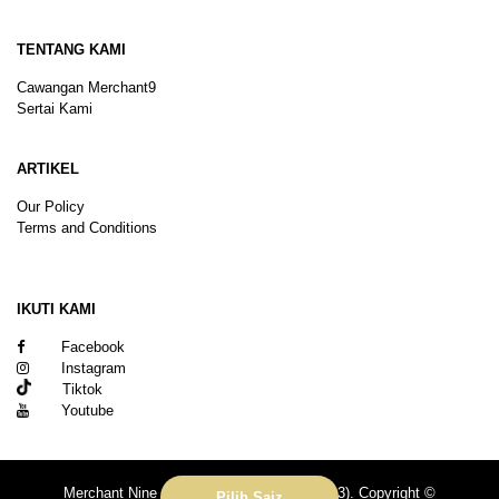
TENTANG KAMI
Cawangan Merchant9
Sertai Kami
ARTIKEL
Our Policy
Terms and Conditions
Sitemap
IKUTI KAMI
Facebook
Instagram
Tiktok
Youtube
Merchant Nine Sdn Bhd (No. 201601039113). Copyright ©
Pilih Saiz