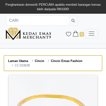
Penghantaran domestik PERCUMA apabila membeli barangan kemas
lebih daripada RM1000!
0
Laman Utama
Cincin
Cincin Emas Fashion
CC-033638