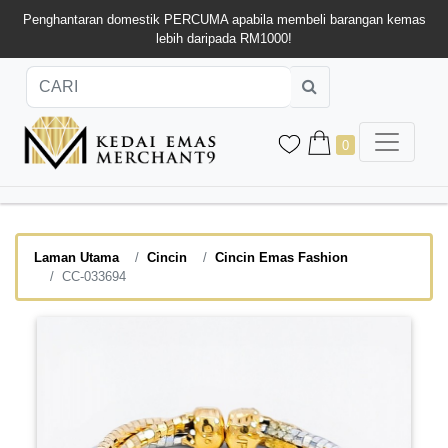
Penghantaran domestik PERCUMA apabila membeli barangan kemas
lebih daripada RM1000!
0
Laman Utama
Cincin
Cincin Emas Fashion
CC-033694