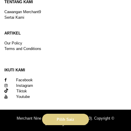
TENTANG KAMI
Cawangan Merchant9
Sertai Kami
ARTIKEL
Our Policy
Terms and Conditions
Sitemap
IKUTI KAMI
Facebook
Instagram
Tiktok
Youtube
Merchant Nine Sdn Bhd (No. 201601039113). Copyright ©
Pilih Saiz
2026.All rights reserved.