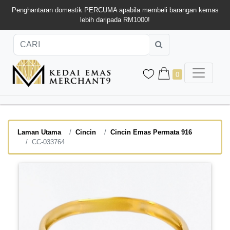
Penghantaran domestik PERCUMA apabila membeli barangan kemas
lebih daripada RM1000!
0
Laman Utama
Cincin
Cincin Emas Permata 916
CC-033764