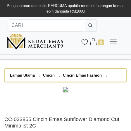
Penghantaran domestik PERCUMA apabila membeli barangan kemas
lebih daripada RM1000!
0
Laman Utama
Cincin
Cincin Emas Fashion
CC-033855 Cincin Emas Sunflower Diamond Cut
Minimalist 2C