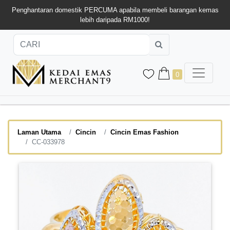
Penghantaran domestik PERCUMA apabila membeli barangan kemas
lebih daripada RM1000!
0
Laman Utama
Cincin
Cincin Emas Fashion
CC-033978