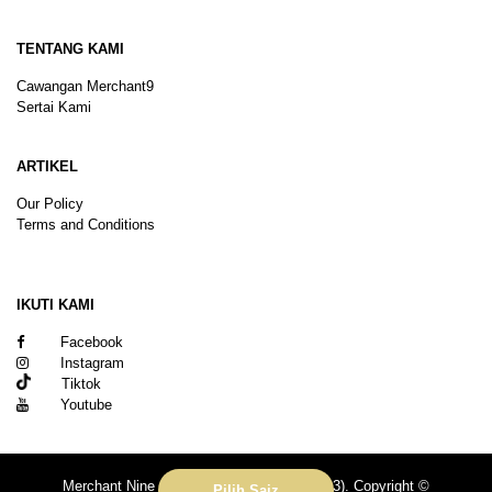
TENTANG KAMI
Cawangan Merchant9
Sertai Kami
ARTIKEL
Our Policy
Terms and Conditions
Sitemap
IKUTI KAMI
Facebook
Instagram
Tiktok
Youtube
Merchant Nine Sdn Bhd (No. 201601039113). Copyright ©
Pilih Saiz