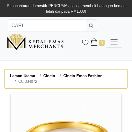
Penghantaran domestik PERCUMA apabila membeli barangan kemas
lebih daripada RM1000!
0
Laman Utama
Cincin
Cincin Emas Fashion
CC-034072