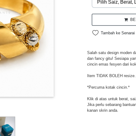
BEL
Tambah ke Senarai 
Salah satu design moden da
dan fancy gitu! Sesiapa ya
cincin emas fesyen dari kol
Item TIDAK BOLEH resize.
*Percuma kotak cincin.*
Klik di atas untuk berat, sa
Jika perlu sebarang bantuan,
kanan skrin anda.