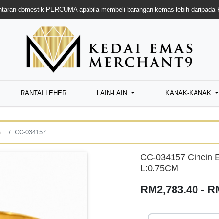
taran domestik PERCUMA apabila membeli barangan kemas lebih daripada
RANTAI LEHER
LAIN-LAIN
KANAK-KANAK
n
CC-034157
CC-034157 Cincin E
L:0.75CM
RM2,783.40 - R