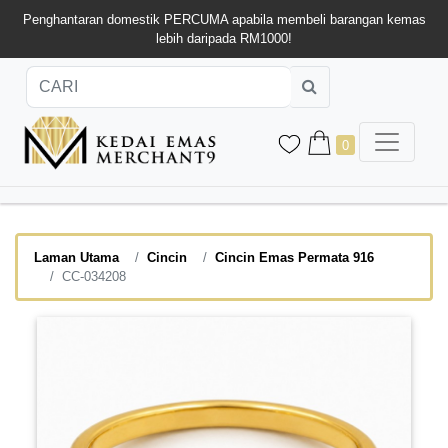
Penghantaran domestik PERCUMA apabila membeli barangan kemas
lebih daripada RM1000!
0
Laman Utama
Cincin
Cincin Emas Permata 916
CC-034208