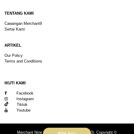
TENTANG KAMI
Cawangan Merchant9
Sertai Kami
ARTIKEL
Our Policy
Terms and Conditions
Sitemap
IKUTI KAMI
Facebook
Instagram
Tiktok
Youtube
Merchant Nine Sdn Bhd (No. 201601039113). Copyright ©
Pilih Saiz