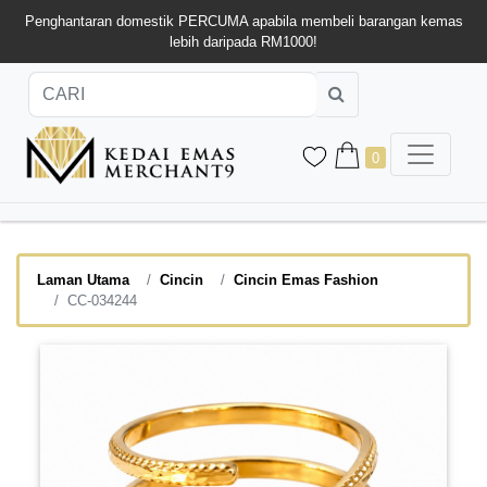
Penghantaran domestik PERCUMA apabila membeli barangan kemas
lebih daripada RM1000!
0
Laman Utama
Cincin
Cincin Emas Fashion
CC-034244