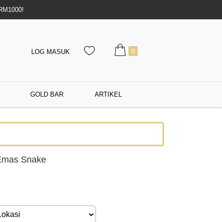
 RM1000!
0
LOG MASUK
GOLD BAR
ARTIKEL
Emas Snake