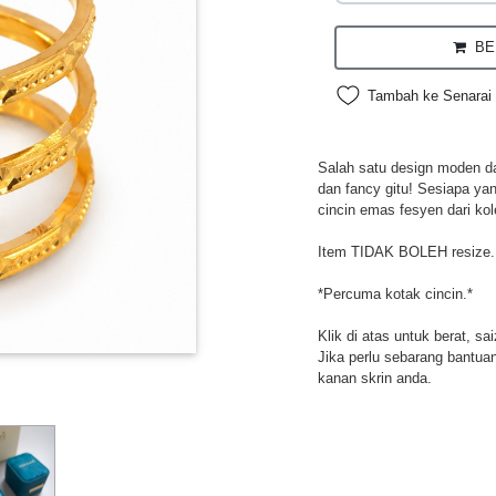
BEL
Tambah ke Senarai 
Salah satu design moden da
dan fancy gitu! Sesiapa ya
cincin emas fesyen dari kol
Item TIDAK BOLEH resize.
*Percuma kotak cincin.*
Klik di atas untuk berat, sa
Jika perlu sebarang bantuan,
kanan skrin anda.