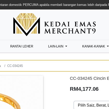
taran domestik PERCUMA apabila membeli barangan kemas lebih daripada
RANTAI LEHER
LAIN-LAIN
KANAK-KANAK
n
CC-034245
CC-034245 Cincin 
RM4,177.06