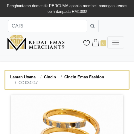
Penghantaran domestik PERCUMA apabila membeli barangan kemas
lebih daripada RM1000!
0
Laman Utama
Cincin
Cincin Emas Fashion
CC-034247