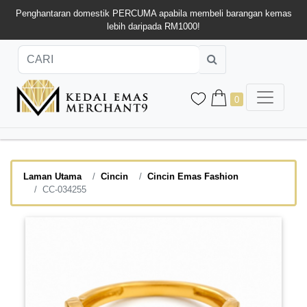
Penghantaran domestik PERCUMA apabila membeli barangan kemas
lebih daripada RM1000!
0
Laman Utama
Cincin
Cincin Emas Fashion
CC-034255