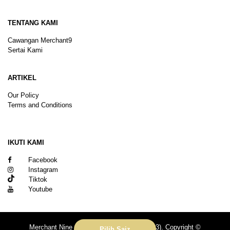
TENTANG KAMI
Cawangan Merchant9
Sertai Kami
ARTIKEL
Our Policy
Terms and Conditions
Sitemap
IKUTI KAMI
Facebook
Instagram
Tiktok
Youtube
Merchant Nine Sdn Bhd (No. 201601039113). Copyright ©
Pilih Saiz