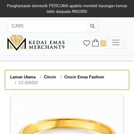
Penghantaran domestik PERCUMA apabila membeli barangan kemas
lebih daripada RM1000!
0
Laman Utama
Cincin
Cincin Emas Fashion
CC-034323