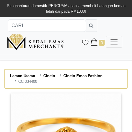
Penghantaran domestik PERCUMA apabila membeli barangan kemas
lebih daripada RM1000!
0
Laman Utama
Cincin
Cincin Emas Fashion
CC-034400