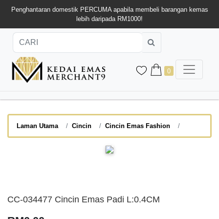
Penghantaran domestik PERCUMA apabila membeli barangan kemas
lebih daripada RM1000!
0
Laman Utama
Cincin
Cincin Emas Fashion
CC-034477 Cincin Emas Padi L:0.4CM