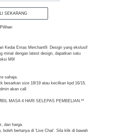
I SEKARANG
Pilihan
ri Kedai Emas Merchant9. Design yang ekslusif
ng minat dengan latest design, dapatkan satu
eksi M9!
ze sahaja.
 besarkan size 18/19 atau kecilkan kpd 16/15.
dmin akan call.
MBIL MASA 4 HARI SELEPAS PEMBELIAN.**
iz, dan harga.
 boleh bertanya di 'Live Chat'. Sila klik di bawah