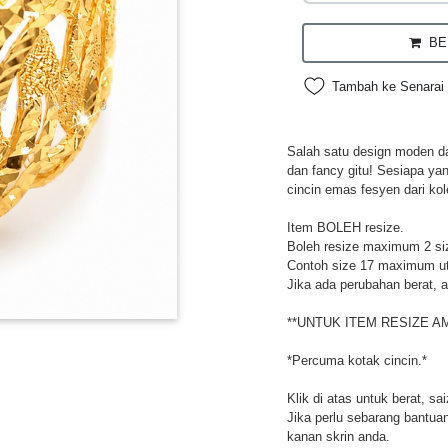
BEL
Tambah ke Senarai 
Salah satu design moden da
dan fancy gitu! Sesiapa ya
cincin emas fesyen dari kol
Item BOLEH resize.
Boleh resize maximum 2 si
Contoh size 17 maximum utk
Jika ada perubahan berat, a
**UNTUK ITEM RESIZE A
*Percuma kotak cincin.*
Klik di atas untuk berat, sa
Jika perlu sebarang bantuan,
kanan skrin anda.