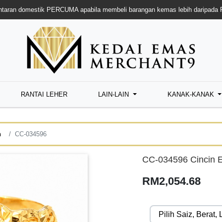
taran domestik PERCUMA apabila membeli barangan kemas lebih daripada
RANTAI LEHER
LAIN-LAIN
KANAK-KANAK
n
CC-034596
CC-034596 Cincin E
RM2,054.68