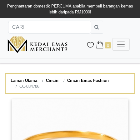
Penghantaran domestik PERCUMA apabila membeli barangan kemas
lebih daripada RM1000!
0
Laman Utama
Cincin
Cincin Emas Fashion
CC-034706