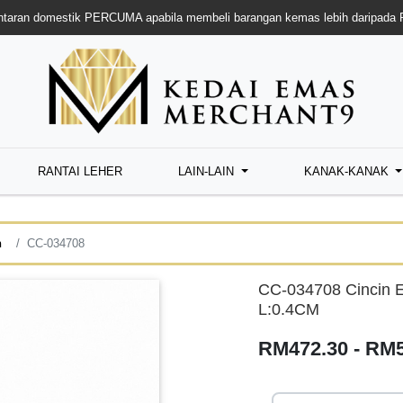
taran domestik PERCUMA apabila membeli barangan kemas lebih daripada
RANTAI LEHER
LAIN-LAIN
KANAK-KANAK
n
CC-034708
CC-034708 Cincin E
L:0.4CM
RM472.30 - RM5