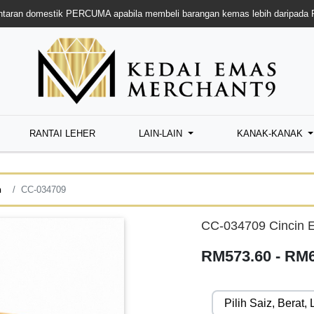
taran domestik PERCUMA apabila membeli barangan kemas lebih daripada
RANTAI LEHER
LAIN-LAIN
KANAK-KANAK
n
CC-034709
CC-034709 Cincin 
RM573.60 - RM6