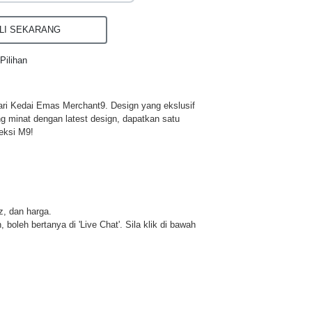
I SEKARANG
Pilihan
ri Kedai Emas Merchant9. Design yang ekslusif
ng minat dengan latest design, dapatkan satu
eksi M9!
iz, dan harga.
 boleh bertanya di 'Live Chat'. Sila klik di bawah