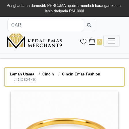
Penghantaran domestik PERCUMA apabila membeli barangan kemas
lebih daripada RM1000!
0
Laman Utama
Cincin
Cincin Emas Fashion
CC-034710