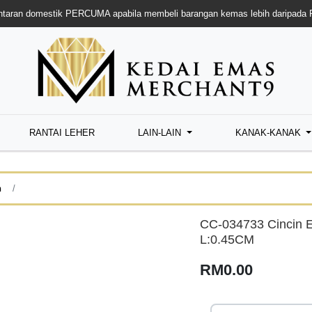
taran domestik PERCUMA apabila membeli barangan kemas lebih daripada
RANTAI LEHER
LAIN-LAIN
KANAK-KANAK
n
CC-034733 Cincin 
L:0.45CM
RM0.00