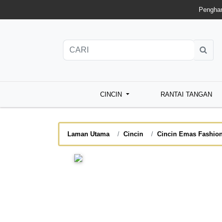
Penghan
CINCIN
RANTAI TANGAN
Laman Utama
Cincin
Cincin Emas Fashio