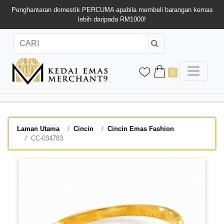
Penghantaran domestik PERCUMA apabila membeli barangan kemas
lebih daripada RM1000!
0
Laman Utama
Cincin
Cincin Emas Fashion
CC-034783