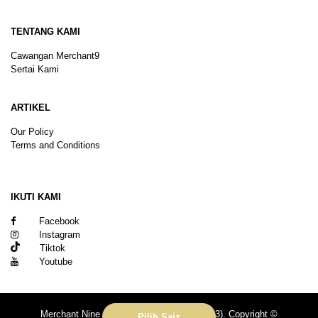
TENTANG KAMI
Cawangan Merchant9
Sertai Kami
ARTIKEL
Our Policy
Terms and Conditions
Sitemap
IKUTI KAMI
Facebook
Instagram
Tiktok
Youtube
Merchant Nine Sdn Bhd (No. 201601039113). Copyright ©
Pilih Saiz