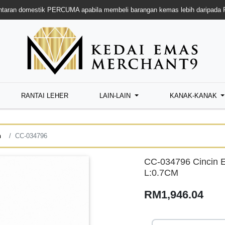
taran domestik PERCUMA apabila membeli barangan kemas lebih daripada
RANTAI LEHER
LAIN-LAIN
KANAK-KANAK
n
CC-034796
CC-034796 Cincin 
L:0.7CM
RM1,946.04