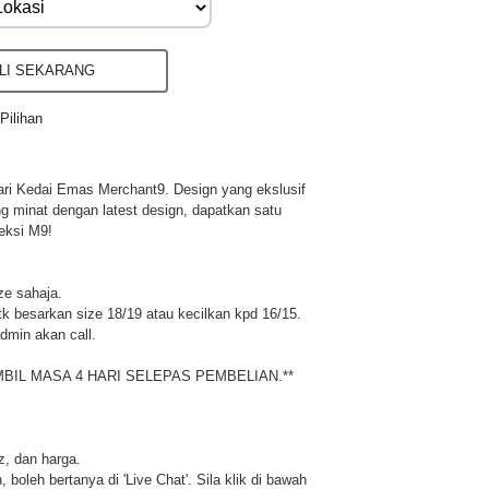
I SEKARANG
Pilihan
ri Kedai Emas Merchant9. Design yang ekslusif
ng minat dengan latest design, dapatkan satu
eksi M9!
ze sahaja.
 besarkan size 18/19 atau kecilkan kpd 16/15.
dmin akan call.
MBIL MASA 4 HARI SELEPAS PEMBELIAN.**
iz, dan harga.
 boleh bertanya di 'Live Chat'. Sila klik di bawah