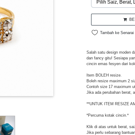
BEL
Tambah ke Senarai 
Salah satu design moden da
dan fancy gitu! Sesiapa ya
cincin emas fesyen dari kol
Item BOLEH resize.
Boleh resize maximum 2 si
Contoh size 17 maximum utk
Jika ada perubahan berat, a
**UNTUK ITEM RESIZE A
*Percuma kotak cincin.*
Klik di atas untuk berat, sa
Jika perlu sebarang bantuan,