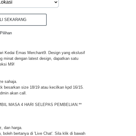
I SEKARANG
Pilihan
ri Kedai Emas Merchant9. Design yang ekslusif
ng minat dengan latest design, dapatkan satu
eksi M9!
ze sahaja.
 besarkan size 18/19 atau kecilkan kpd 16/15.
dmin akan call.
MBIL MASA 4 HARI SELEPAS PEMBELIAN.**
iz, dan harga.
 boleh bertanya di 'Live Chat'. Sila klik di bawah