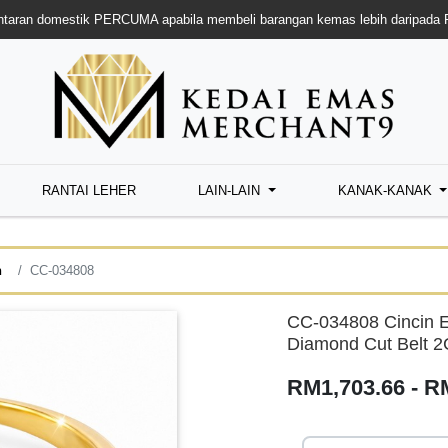
taran domestik PERCUMA apabila membeli barangan kemas lebih daripada
RANTAI LEHER
LAIN-LAIN
KANAK-KANAK
n
CC-034808
CC-034808 Cinci
Diamond Cut Belt 2
RM1,703.66 - R