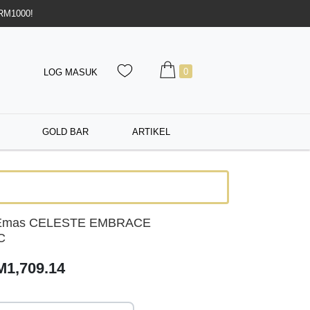
 RM1000!
0
LOG MASUK
GOLD BAR
ARTIKEL
n Emas CELESTE EMBRACE
C
M1,709.14