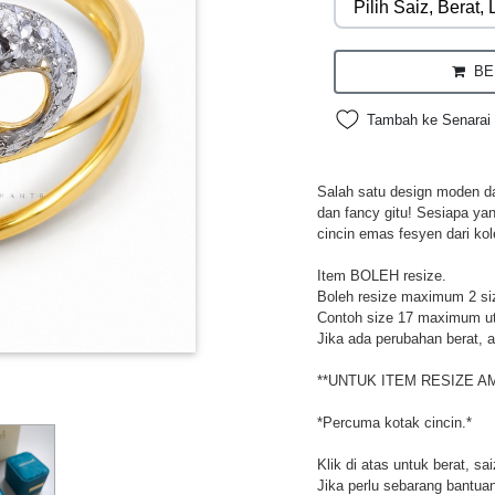
BEL
Tambah ke Senarai 
Salah satu design moden da
dan fancy gitu! Sesiapa ya
cincin emas fesyen dari kol
Item BOLEH resize.
Boleh resize maximum 2 si
Contoh size 17 maximum utk
Jika ada perubahan berat, a
**UNTUK ITEM RESIZE A
*Percuma kotak cincin.*
Klik di atas untuk berat, sa
Jika perlu sebarang bantuan,