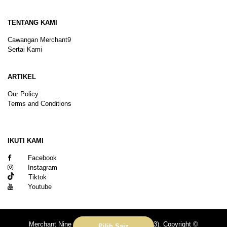
TENTANG KAMI
Cawangan Merchant9
Sertai Kami
ARTIKEL
Our Policy
Terms and Conditions
Sitemap
IKUTI KAMI
Facebook
Instagram
Tiktok
Youtube
Merchant Nine Sdn Bhd (No. 201601039113). Copyright ©
Pilih Saiz