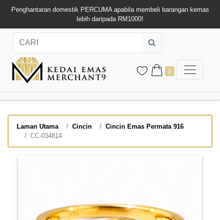
Penghantaran domestik PERCUMA apabila membeli barangan kemas
lebih daripada RM1000!
0
Laman Utama
Cincin
Cincin Emas Permata 916
CC-034814