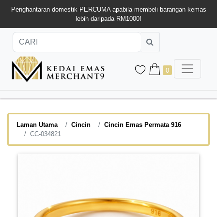
Penghantaran domestik PERCUMA apabila membeli barangan kemas
lebih daripada RM1000!
0
Laman Utama
Cincin
Cincin Emas Permata 916
CC-034821