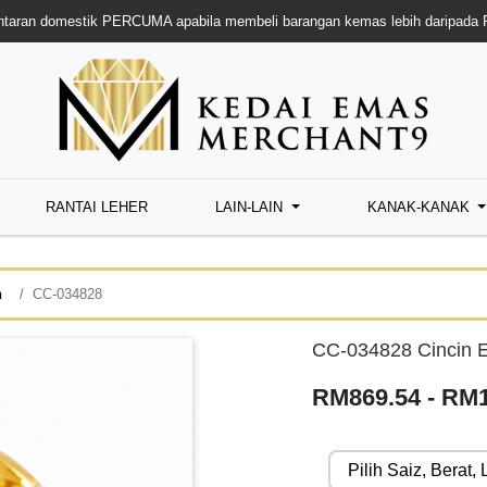
taran domestik PERCUMA apabila membeli barangan kemas lebih daripada
RANTAI LEHER
LAIN-LAIN
KANAK-KANAK
n
CC-034828
CC-034828 Cincin 
RM869.54 - RM1