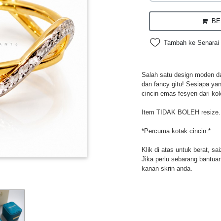
BEL
Tambah ke Senarai 
Salah satu design moden da
dan fancy gitu! Sesiapa ya
cincin emas fesyen dari kol
Item TIDAK BOLEH resize.
*Percuma kotak cincin.*
Klik di atas untuk berat, sa
Jika perlu sebarang bantuan,
kanan skrin anda.