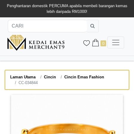
Penghantaran domestik PERCUMA apabila membeli barangan kemas
lebih daripada RM1000!
0
Laman Utama
Cincin
Cincin Emas Fashion
CC-034844