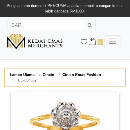
Penghantaran domestik PERCUMA apabila membeli barangan kemas
lebih daripada RM1000!
0
Laman Utama
Cincin
Cincin Emas Fashion
CC-034852