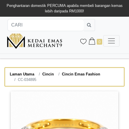
Penghantaran domestik PERCUMA apabila membeli barangan kemas
lebih daripada RM1000!
0
Laman Utama
Cincin
Cincin Emas Fashion
CC-034895