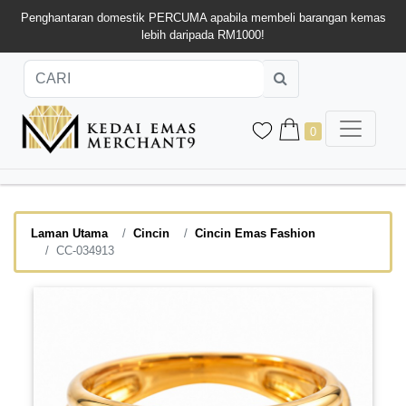
Penghantaran domestik PERCUMA apabila membeli barangan kemas
lebih daripada RM1000!
0
Laman Utama
Cincin
Cincin Emas Fashion
CC-034913