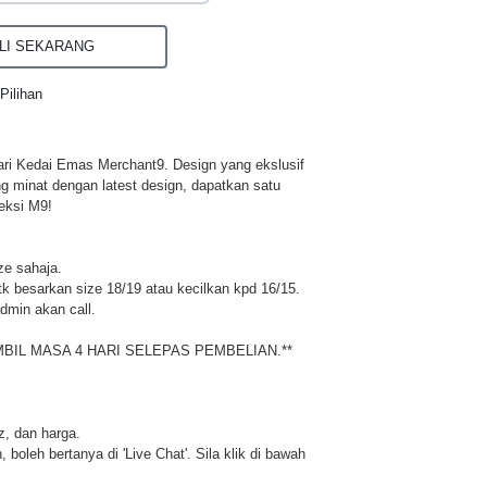
I SEKARANG
Pilihan
ri Kedai Emas Merchant9. Design yang ekslusif
ng minat dengan latest design, dapatkan satu
eksi M9!
ze sahaja.
 besarkan size 18/19 atau kecilkan kpd 16/15.
dmin akan call.
MBIL MASA 4 HARI SELEPAS PEMBELIAN.**
iz, dan harga.
 boleh bertanya di 'Live Chat'. Sila klik di bawah