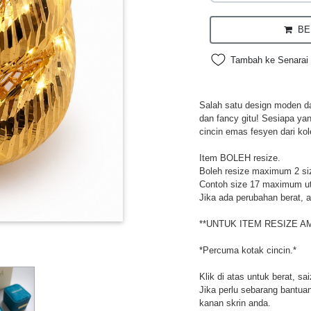
BEL
Tambah ke Senarai 
Salah satu design moden da
dan fancy gitu! Sesiapa ya
cincin emas fesyen dari kol
Item BOLEH resize.
Boleh resize maximum 2 si
Contoh size 17 maximum utk
Jika ada perubahan berat, a
**UNTUK ITEM RESIZE A
*Percuma kotak cincin.*
Klik di atas untuk berat, sa
Jika perlu sebarang bantuan,
kanan skrin anda.