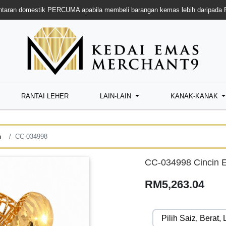
taran domestik PERCUMA apabila membeli barangan kemas lebih daripada
RANTAI LEHER
LAIN-LAIN
KANAK-KANAK
n
CC-034998
CC-034998 Cincin E
RM5,263.04