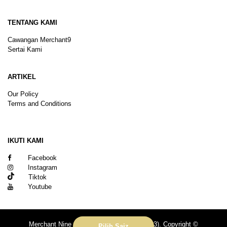
TENTANG KAMI
Cawangan Merchant9
Sertai Kami
ARTIKEL
Our Policy
Terms and Conditions
Sitemap
IKUTI KAMI
Facebook
Instagram
Tiktok
Youtube
Merchant Nine Sdn Bhd (No. 201601039113). Copyright ©
Pilih Saiz