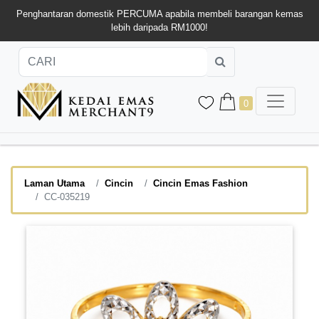
Penghantaran domestik PERCUMA apabila membeli barangan kemas
lebih daripada RM1000!
0
Laman Utama
Cincin
Cincin Emas Fashion
CC-035219