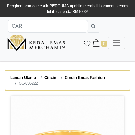
Penghantaran domestik PERCUMA apabila membeli barangan kemas
lebih daripada RM1000!
0
Laman Utama
Cincin
Cincin Emas Fashion
CC-035222