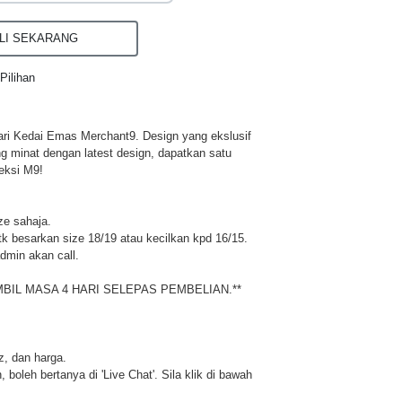
I SEKARANG
Pilihan
ri Kedai Emas Merchant9. Design yang ekslusif
ng minat dengan latest design, dapatkan satu
eksi M9!
ze sahaja.
 besarkan size 18/19 atau kecilkan kpd 16/15.
dmin akan call.
MBIL MASA 4 HARI SELEPAS PEMBELIAN.**
iz, dan harga.
 boleh bertanya di 'Live Chat'. Sila klik di bawah