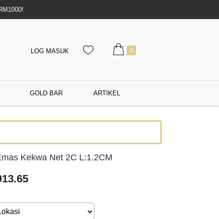
 RM1000!
0
LOG MASUK
GOLD BAR
ARTIKEL
Emas Kekwa Net 2C L:1.2CM
13.65