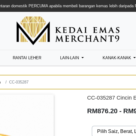
taran domestik PERCUMA apabila membeli barangan kemas lebih daripada
RANTAI LEHER
LAIN-LAIN
KANAK-KANAK
n
CC-035287
CC-035287 Cincin 
RM876.20 - RM9