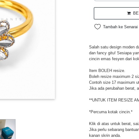
BEL
Tambah ke Senarai 
Salah satu design moden da
dan fancy gitu! Sesiapa ya
cincin emas fesyen dari kol
Item BOLEH resize.
Boleh resize maximum 2 si
Contoh size 17 maximum utk
Jika ada perubahan berat, a
**UNTUK ITEM RESIZE A
*Percuma kotak cincin.*
Klik di atas untuk berat, sa
Jika perlu sebarang bantuan,
kanan skrin anda.