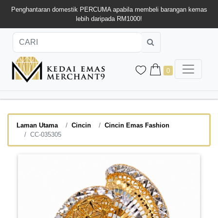
Penghantaran domestik PERCUMA apabila membeli barangan kemas
lebih daripada RM1000!
0
Laman Utama
Cincin
Cincin Emas Fashion
CC-035305