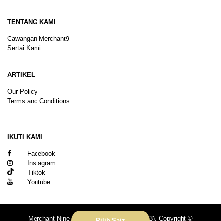
TENTANG KAMI
Cawangan Merchant9
Sertai Kami
ARTIKEL
Our Policy
Terms and Conditions
Sitemap
IKUTI KAMI
Facebook
Instagram
Tiktok
Youtube
Merchant Nine Sdn Bhd (No. 201601039113). Copyright ©
Pilih Saiz