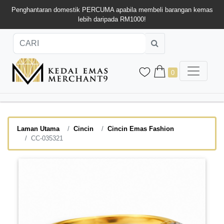
Penghantaran domestik PERCUMA apabila membeli barangan kemas
lebih daripada RM1000!
0
Laman Utama
Cincin
Cincin Emas Fashion
CC-035321