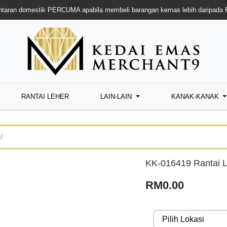
taran domestik PERCUMA apabila membeli barangan kemas lebih daripada
RANTAI LEHER
LAIN-LAIN
KANAK-KANAK
KK-016419 Rantai L
RM0.00