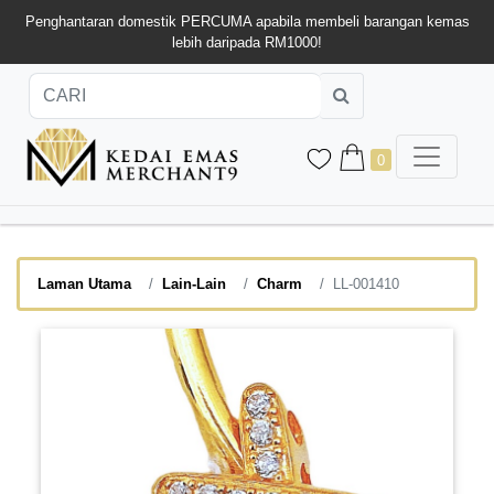
Penghantaran domestik PERCUMA apabila membeli barangan kemas
lebih daripada RM1000!
0
Laman Utama
Lain-Lain
Charm
LL-001410