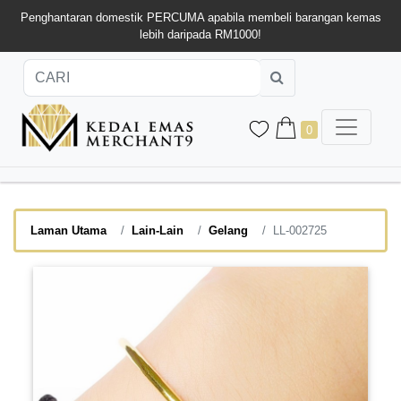
Penghantaran domestik PERCUMA apabila membeli barangan kemas
lebih daripada RM1000!
0
Laman Utama
Lain-Lain
Gelang
LL-002725