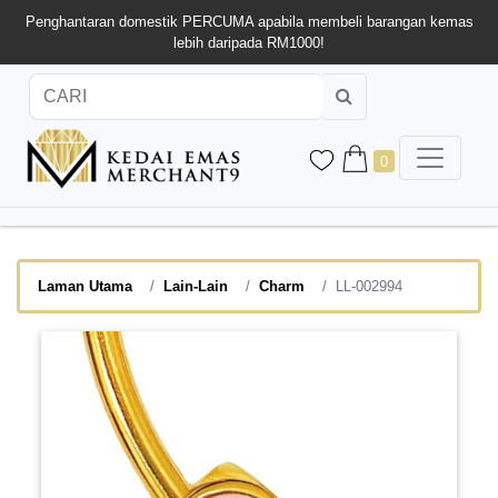
Penghantaran domestik PERCUMA apabila membeli barangan kemas
lebih daripada RM1000!
0
Laman Utama
Lain-Lain
Charm
LL-002994