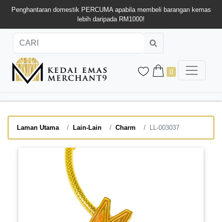
Penghantaran domestik PERCUMA apabila membeli barangan kemas
lebih daripada RM1000!
0
Laman Utama
Lain-Lain
Charm
LL-003037