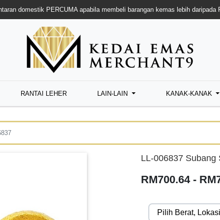
taran domestik PERCUMA apabila membeli barangan kemas lebih daripada
RANTAI LEHER
LAIN-LAIN
KANAK-KANAK
6837
LL-006837 Subang S
RM700.64 - RM7