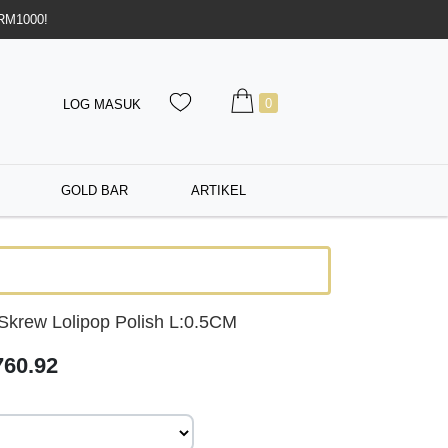
 RM1000!
0
LOG MASUK
GOLD BAR
ARTIKEL
krew Lolipop Polish L:0.5CM
60.92