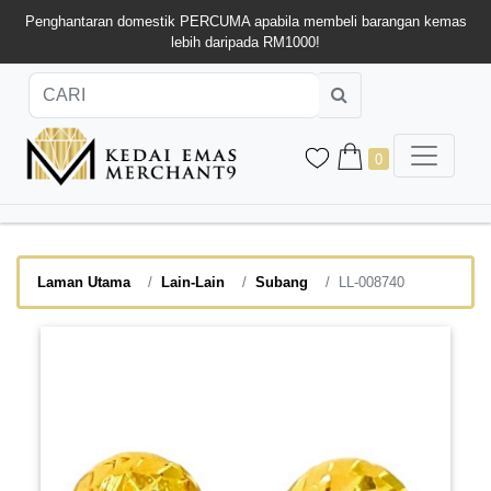
Penghantaran domestik PERCUMA apabila membeli barangan kemas
lebih daripada RM1000!
0
Laman Utama
Lain-Lain
Subang
LL-008740